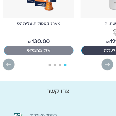
תייה
מארז קפסולות עלית 07
130.00
12
₪
₪
לעגלה
אזל מהמלאי
צרו קשר
:תשלום מאובטח