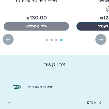
תייה
מארז קפסולות עלית 07
130.00
12
₪
₪
לעגלה
אזל מהמלאי
צרו קשר
:תשלום מאובטח
מי אנחנו