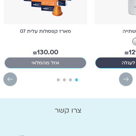
תייה
מארז קפסולות עלית 07
130.00
12
₪
₪
לעגלה
אזל מהמלאי
צרו קשר